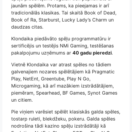
jaunām spēlēm. Protams, ka pieejamas ir arī
tradicionālās klasikas. Tai skaitā Book of Dead,
Book of Ra, Starburst, Lucky Lady’s Charm un
daudzas citas.
Klondaika piedāvāto spēļu programmatūru ir
sertificējis un testējis NMi Gaming, testēšanas
pakalpojumu uzņēmums ar
40 gadu pieredzi
.
Vietnē Klondaika var atrast spēles no tādiem
galvenajiem nozares spēlētājiem kā Pragmatic
Play, NetEnt, Greentube, Play N Go,
Microgaming, kā arī mazākiem izstrādātājiem,
piemēram, Spearhead, BF Games, Synot Games
un citiem.
Pie viņiem varēsiet spēlēt klasiskās galda spēles,
tostarp ruleti, blekdžeku, pokeru. Galda spēles
nodrošina tādi kazino spēļu izstrādātāji kā