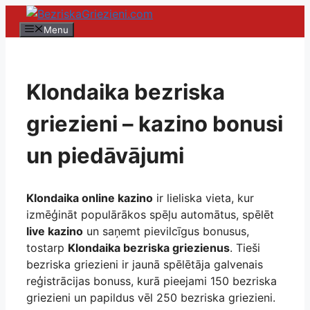
Skip
to
Menu
content
Klondaika bezriska
griezieni – kazino bonusi
un piedāvājumi
Klondaika online kazino
ir lieliska vieta, kur
izmēģināt populārākos spēļu automātus, spēlēt
live kazino
un saņemt pievilcīgus bonusus,
tostarp
Klondaika bezriska griezienus
. Tieši
bezriska griezieni ir jaunā spēlētāja galvenais
reģistrācijas bonuss, kurā pieejami 150 bezriska
griezieni un papildus vēl 250 bezriska griezieni.