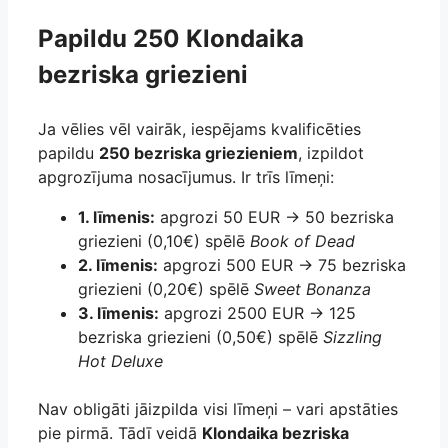
Papildu 250 Klondaika
bezriska griezieni
Ja vēlies vēl vairāk, iespējams kvalificēties
papildu
250 bezriska griezieniem
, izpildot
apgrozījuma nosacījumus. Ir trīs līmeņi:
1. līmenis:
apgrozi 50 EUR → 50 bezriska
griezieni (0,10€) spēlē
Book of Dead
2. līmenis:
apgrozi 500 EUR → 75 bezriska
griezieni (0,20€) spēlē
Sweet Bonanza
3. līmenis:
apgrozi 2500 EUR → 125
bezriska griezieni (0,50€) spēlē
Sizzling
Hot Deluxe
Nav obligāti jāizpilda visi līmeņi – vari apstāties
pie pirmā. Tādī veidā
Klondaika bezriska