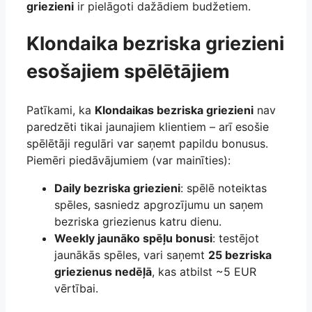
griezieni
ir pielāgoti dažādiem budžetiem.
Klondaika bezriska griezieni
esošajiem spēlētājiem
Patīkami, ka
Klondaikas bezriska griezieni
nav
paredzēti tikai jaunajiem klientiem – arī esošie
spēlētāji regulāri var saņemt papildu bonusus.
Piemēri piedāvājumiem (var mainīties):
Daily bezriska griezieni
: spēlē noteiktas
spēles, sasniedz apgrozījumu un saņem
bezriska griezienus katru dienu.
Weekly jaunāko spēļu bonusi
: testējot
jaunākās spēles, vari saņemt
25 bezriska
griezienus nedēļā
, kas atbilst ~5 EUR
vērtībai.