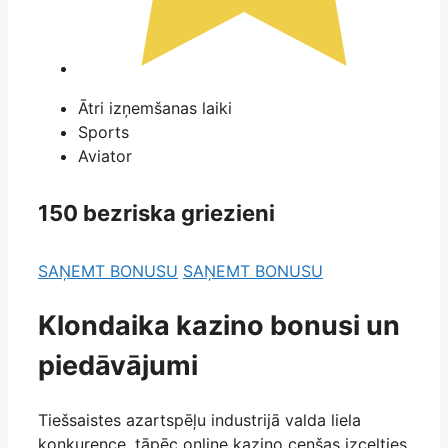
Ātri izņemšanas laiki
Sports
Aviator
150 bezriska griezieni
SAŅEMT BONUSU
SAŅEMT BONUSU
Klondaika kazino bonusi un
piedāvājumi
Tiešsaistes azartspēļu industrijā valda liela
konkurence, tāpēc online kazino cenšas izcelties